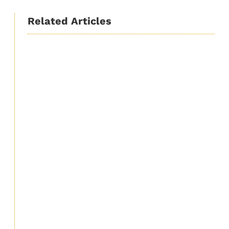
Related Articles
Rajesh Sharma
Brahmakumariyon se Savadhan ।
ब्रह्माकुमारीयों का पाखण्ड तेजी से फैल रहा है।
इनके अड्डेे धूर्तता, पाखण्ड, व्यभिचार प्रचार के केन्द्र हैं
। इन सारी बोतों को यहाँ समझेगें । Beware of
Brahma...