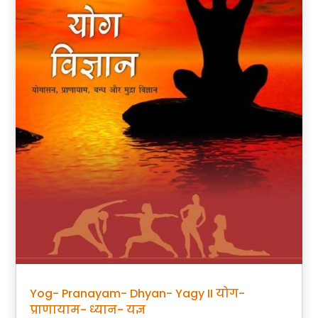
Yog- Pranayam- Dhyan- Yagy II योग-
प्राणायाम- ध्यान- यज्ञ