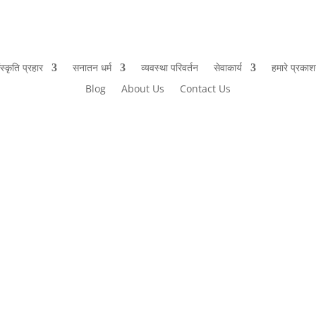
ंस्कृति प्रहार
सनातन धर्म
व्यवस्था परिवर्तन
सेवाकार्य
हमारे प्रका
Blog
About Us
Contact Us
hat किये जा रहे हैं यह एक केवल उदाहरण है यहाँ पर साधू-संतों का । भारतवासियो ! सा
(1) धर्मांतरण का विरोध करने...