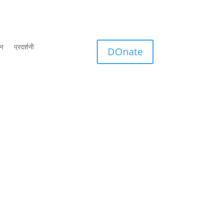
शन
प्रदर्शनी
DOnate
वधान !! Sanskriti par Aaghat क्या आप जानते हैं कि