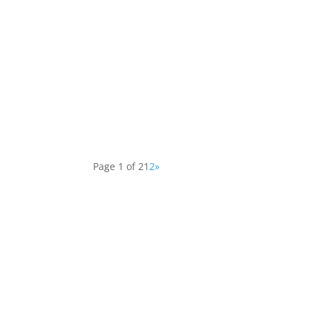
Rajesh Sharma
Brahmakumariyon ka Pakhand यह ना ही कोई धर्म बल्कि स
Page 1 of 2
1
2
»