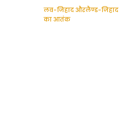
लव-जिहाद औरलैण्ड-जिहाद
का आतंक