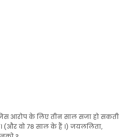
जिस आरोप के लिए तीन साल सजा हो सकती
है। (और वो 78 साल के हैं ।) जयललिता,
इनको ?