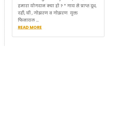
हमारा योगदान क्या हो ? * गाय से प्राप्त दूध,
दही, घी , गोझरण व गोझरण युक्त
फिनायल ...
READ MORE