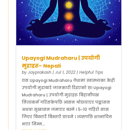
Upayogi Mudraharu | उपयोगी
मुद्राहरू- Nepali
by
Jayprakash
|
Jul 1, 2022
|
Helpful Tips
यस Upayogi Mudraharu लेशमा स्वास्थ्यका केही
उपयोगी मुद्राबारे जानकारी दिइएको छ। Upayogi
Mudraharu | उपयोगी मुद्राहरू बिहानीपख
नित्यकर्म गरिसकेपछि आसन ओछयाएर पद्मासन
अथवा सुखासन जमाएर बस्ने । 5-10 गहिरो सास
लिएर बिस्तारै बिस्तारै छाडने । त्यसपछि शान्तचित्त
भएर निम्न...