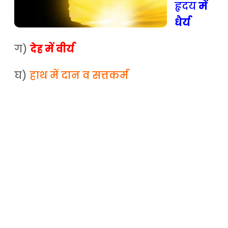
हृदय
में
धैर्य
ग)
देह में वीर्य
घ)
हाथ में दान व सत्तकर्म