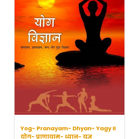
Yog- Pranayam- Dhyan- Yagy II
योग- प्राणायाम- ध्यान- यज्ञ