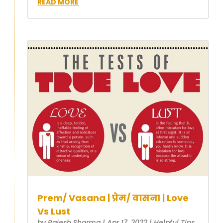
READ MORE
Prem/ Vasana | प्रेम/ वासना | Love
Vs Lust
by
Rajesh Sharma
|
Apr 17, 2022
|
Helpful Tips