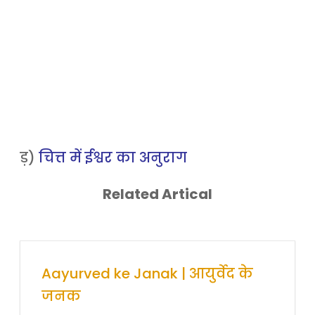
ड़)
चित्त में ईश्वर का अनुराग
Related Artical
द के
Aayurved ke Janak | आयुर्वेद के
Aayurv
जनक
जनक