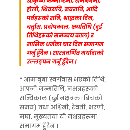
श्रीकृष्ण जन्माष्टमी, रामनवमी,
होली, शिवरात्रि, नवरात्रि, आदि
पर्वहरूको रात्रि, श्राद्धका दिन,
चर्तुास, प्रदोषकाल, क्षयतिथि (दुई
तिथिहरूको समन्वय काल) र
मासिक धर्मका चार दिन समागम
गर्नु हुँदैन । शास्त्रवर्णित मर्यादाको
उल्लङ्घन गर्नु हुँदैन ।
* आमाबुबा स्वर्गवास भएको तिथि,
आफ्नो जन्मतिथि, नक्षत्रहरूको
सन्धिकाल (दुई नक्षत्रका बिचको
समय) तथा अश्विनी, रेवती, भरणी,
मघा, मुख्यतया यी नक्षत्रहरूमा
समागम हुँदैन ।