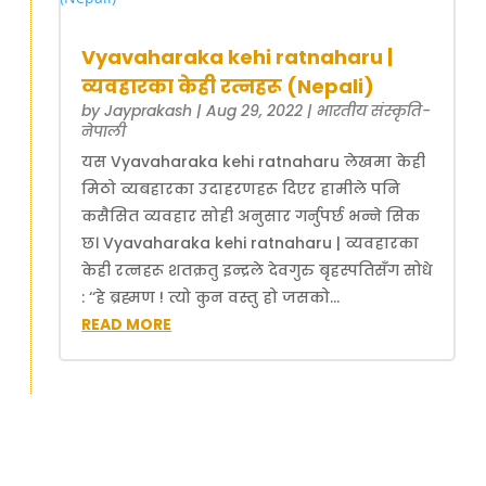
Vyavaharaka kehi ratnaharu |
व्यवहारका केही रत्नहरू (Nepali)
by
Jayprakash
|
Aug 29, 2022
|
भारतीय संस्कृति-
नेपाली
यस Vyavaharaka kehi ratnaharu लेखमा केही
मिठो व्यबहारका उदाहरणहरू दिएर हामीले पनि
कसैसित व्यवहार सोही अनुसार गर्नुपर्छ भन्ने सिक
छ। Vyavaharaka kehi ratnaharu | व्यवहारका
केही रत्नहरू शतक्रतु इन्द्रले देवगुरु बृहस्पतिसँग सोधे
: ‘‘हे ब्रह्मण ! त्यो कुन वस्तु हो जसको...
READ MORE