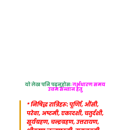
यो लेख पनि पढ्नुहोसः
गर्भधारण समय
उत्तम सन्तान हेतु
* निषिद्ध रात्रिहरू: पूर्णिा, औंसी,
परेवा, अष्टमी, एकादशी, चतुर्दशी,
सूर्यग्रहण, चन्द्रग्रहण, उत्तरायण,