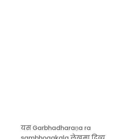
यस Garbhadharaṇa ra
sambhogakala लेखमा दिव्य