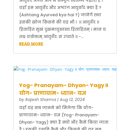
आयुर्वेद अपने आप में सम्पूर्ण स्वास्थ्य पद्धति है ।
यहाँ हम आयुर्वेद और अष्टांग आयुर्वाद क्या है ?
(Ashtang Ayurved kya hai ?) जानेगें तथा
इसकी खोज किसने की यह भी । ।। आयुर्वेद ।।
हिताहितं सुखं दुखमायुस्तस्य हिताहितम् । मानं च
तश्च यत्रोक्तम् आयुर्वेद: स उच्यते ।। -...
READ MORE
Yog- Pranayam- Dhyan- Yagy II
योग- प्राणायाम- ध्यान- यज्ञ
by
Rajesh Sharma
|
Aug 12, 2024
यहाँ यह सब जानने को मिलेगा कि योग-
प्राणायाम- ध्यान- यज्ञ (Yog- Pranayam-
Dhyan- Yagy) क्या है क्यों और कैसे किया जाता
है । इसकी उत्पत्ति कैसे और किसने की यह सब