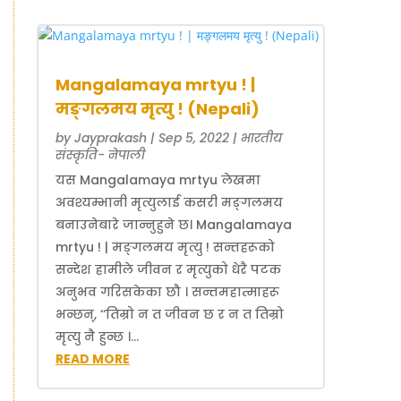
Mangalamaya mrtyu ! |
मङ्गलमय मृत्यु ! (Nepali)
by
Jayprakash
|
Sep 5, 2022
|
भारतीय
संस्कृति- नेपाली
यस Mangalamaya mrtyu लेखमा
अवश्यम्भानी मृत्युलाई कसरी मङ्गलमय
बनाउनेबारे जान्नुहुने छ। Mangalamaya
mrtyu ! | मङ्गलमय मृत्यु ! सन्तहरूको
सन्देश हामीले जीवन र मृत्युको धेरै पटक
अनुभव गरिसकेका छौ । सन्तमहात्माहरू
भन्छन्, ‘‘तिम्रो न त जीवन छ र न त तिम्रो
मृत्यु नै हुन्छ ।...
READ MORE