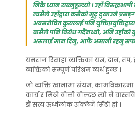
निकै ध्यान
राख्नुहुन्थ्यो । उहाँ विरुद्धभा
त्यसैले उहाँद्वारा कसैको मुटु दुखाउने प्रसङ्
अवसरोचित कुरालाई पनि युक्तिप्रयुक्तिद्वारा प
कसैले पनि विरोध गर्दैनथ्यो, अनि उहाँको कु
अरूलाई मान दिनु, आफैं अमानी रहनु सफल
यमराज रिसाहा व्यक्तिका यज्ञ, दान, तप,
व्यक्तिको सम्पूर्ण परिश्रम व्यर्थ हुन्छ ।
जो व्यक्ति खानामा संयम, कामविकारमा
कार्य र मिठो बोली बोल्दछ त्यो नै वास्तवि
झैं सत्य ऊर्ध्वलोक उक्लिने सिँढी हो ।