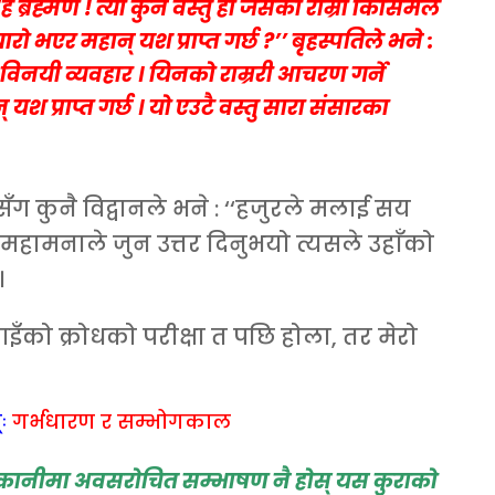
‘‘हे ब्रह्मण ! त्यो कुन वस्तु हो जसको राम्रो किसिमले
रो भएर महान् यश प्राप्त गर्छ ?’’ बृहस्पतिले भने :
ोली, विनयी व्यवहार । यिनको राम्ररी आचरण गर्ने
् यश प्राप्त गर्छ । यो एउटै वस्तु सारा संसारका
ुनै विद्वानले भने : ‘‘हजुरले मलाई सय
’’ महामनाले जुन उत्तर दिनुभयो
त्यसले उहाँको
।
पाइँको क्रोधको परीक्षा त पछि होला, तर मेरो
्ः
गर्भधारण र सम्भोगकाल
राकानीमा अवसरोचित सम्भाषण नै होस् यस कुराको