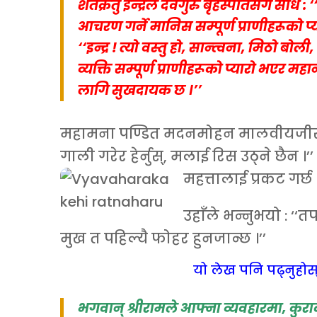
शतक्रतु इन्द्रले देवगुरु बृहस्पतिसँग सोधे : 
आचरण गर्ने मानिस सम्पूर्ण प्राणीहरूको प्या
‘‘इन्द्र ! त्यो वस्तु हो, सान्त्वना, मिठो ब
व्यक्ति सम्पूर्ण प्राणीहरूको प्यारो भएर महान
लागि सुखदायक छ ।’’
महामना पण्डित मदनमोहन मालवीयजीसँग क
गाली गरेर हेर्नुस्, मलाई रिस उठ्ने छैन ।
महत्तालाई प्रकट गर्छ 
उहाँले भन्नुभयो : ‘‘त
मुख त पहिल्यै फोहर हुनजान्छ ।’’
यो लेख पनि पढ्नुहोस
भगवान् श्रीरामले आफ्ना व्यवहारमा, कु