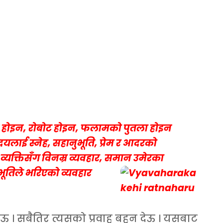
ेसिन होइन, रोबोट होइन, फलामको पुतला होइन
ृदयलाई स्नेह, सहानुभूति, प्रेम र आदरको
व्यक्तिसँग विनम्र व्यवहार, समान उमेरका
नुभूतिले भरिएको व्यवहार
ढाऊ । सबैतिर त्यसको प्रवाह बहन देऊ । यसबाट