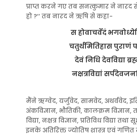
प्राप्त करने गए तब सनत्कुमार ने नारद 
हो ?’’ तब नारद ने ऋषि से कहा-
स होवाचर्वेदं भगवोध्ये
चतुर्थमितिहास पुराणं पच
देवं निधि देवविद्या ब्रह्मव
नक्षत्रविद्यां सर्पदेवज
– छान्द
मैंने ऋग्वेद, यर्जुवेद, सामवेद, अथर्ववेद,
अंकविज्ञान, भौतिकी, कालक्रम विज्ञान, तर्कशास
विद्या, नक्षत्र विज्ञान, प्रतिविध विद्या त
इनके अतिरिक्त ज्योतिष शास्त्र एवं गणित मे