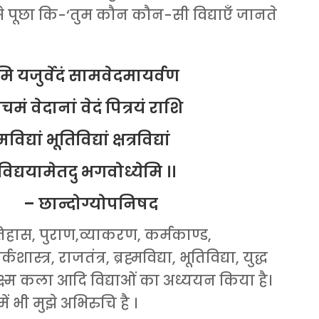
से पूछा कि-‘तुम कौन कौन-सी विद्याएँ जानते
मि यजुर्वेदं सामवेदमायर्वण
मं वेदानां वेदं पित्रयं राशि
िद्यां भूतिविद्यां क्षत्रविद्यां
नविद्ययामेतदु भगवोध्येमि ।।
ोग्योपनिषद
 इतिहास, पुराण,व्याकरण, कर्मकाण्ड,
्त्र, राजतंत्र, ब्रह्मविद्या, भूतिविद्या, युद्ध
था सूक्ष्म कला आदि विद्याओं का अध्ययन किया है।
ं भी मुझे अभिरुचि है ।