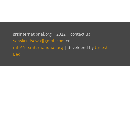
srsinternational.org | 2022 | contact us :
sanskrutisewa@gmail.com
or
info@srsinternational.org
| developed by
Umesh
Bedi