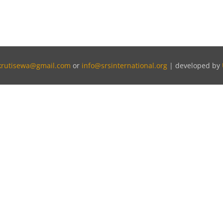
krutisewa@gmail.com
or
info@srsinternational.org
| developed by