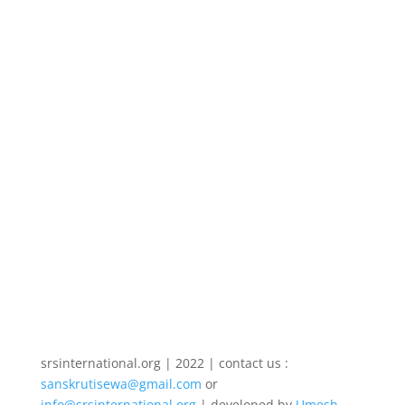
Rajesh Sharma
लेखराज के बाद दूसरा शिव बना वीरेन्द्र देव दीक्षित जिसने अपना
अलग से अड्डा बनाकर Brahmkumar Devenra ने Sex
Lila रचा । वीरेन्द्र देव दीक्षित ब्रह्माकुमारी...
srsinternational.org | 2022 | contact us :
sanskrutisewa@gmail.com
or
info@srsinternational.org
| developed by
Umesh