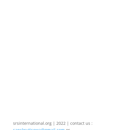
Rajesh Sharma
Nasha Kaise Chhode- नश कैसे छोडे, उससे होने वाली
बिमारियाँ, नशा व उससे होने वाली मैत के आंकडे तथा उससे मुक्ति
के उपाय यहाँ दिये जा रहे हैं । Nasha Kaise Chhode- नश
कैसे छोडे, बिमारियाँ, आंकडे व उपाय जिंदगी बचाए-अभी भी वक्त है
जाग जाए ! ।। देश के एक बड़े वर्ग और युवाओ...
srsinternational.org | 2022 | contact us :
sanskrutisewa@gmail.com
or