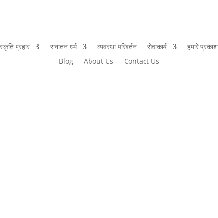
ंस्कृति प्रहार
सनातन धर्म
व्यवस्था परिवर्तन
सेवाकार्य
हमारे प्रका
Blog
About Us
Contact Us
में गलत क्या है । Kashmir Atank Aur Film लेख में नरसंहार कहाँ कब और कैसे तथा किसके 
="Kashmir Atank Aur Film"...