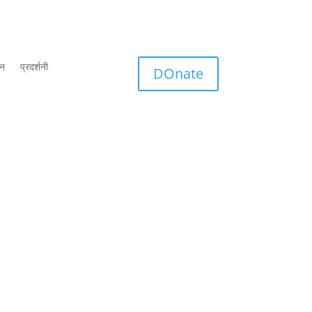
शन
प्रदर्शनी
DOnate
द्वारा किया गया । इसके पीछे कौन- कौन सी शक्तियाँ काम