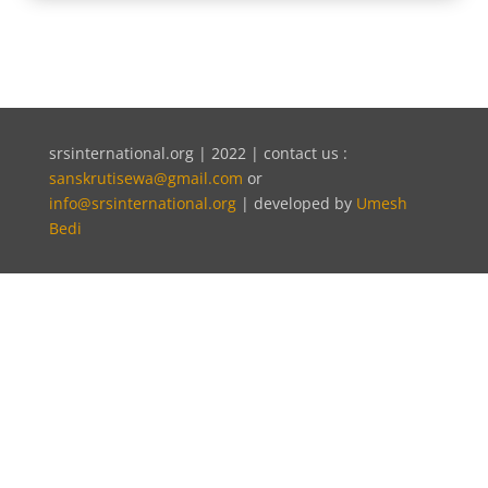
srsinternational.org | 2022 | contact us :
sanskrutisewa@gmail.com
or
info@srsinternational.org
| developed by
Umesh
Bedi