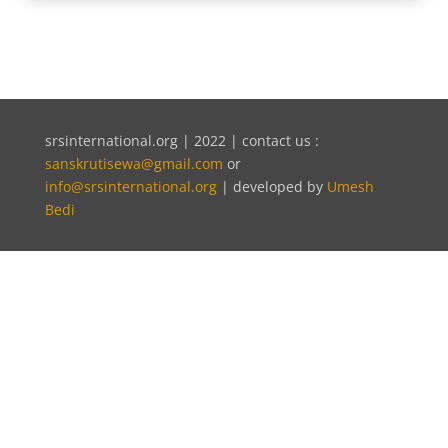
srsinternational.org | 2022 | contact us :
sanskrutisewa@gmail.com
or
info@srsinternational.org
| developed by
Umesh
Bedi