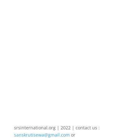
Jayprakash
Atma Prakashit लेखमा दत्त र सिद्धको सम्बाद पढ्न पाइन्छ।
यो लेख अनुभव प्रकाश पुस्तकबाट लिइएको हो। जति प्रपञ्च छन्
ती सबै तिम्रै चैतन्यका दृश्य हुन् । तिमी तिनका द्रष्टा हौ ।
प्रपञ्चका प्रकाशक चिद्घनदेव हौ । Atma Prakashit ।
आत्मा प्रकाशित दत्त-सिद्धको संवाद एक जना...
srsinternational.org | 2022 | contact us :
sanskrutisewa@gmail.com
or