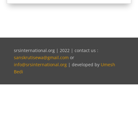
srsinternational.org | 2022 | contact us :
sanskrutisewa@gmail.com
or
info@srsinternational.org
| developed by
Umesh
Bedi