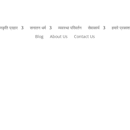
ंस्कृति प्रहार
सनातन धर्म
व्यवस्था परिवर्तन
सेवाकार्य
हमारे प्रका
Blog
About Us
Contact Us
िश्व में फैला हुआ था । हमारे इतिहार व प्राप्त खुदाई के साक्ष्य इसके गवाहा हैं ।
न-किन क्षेत्रों में हुआ...