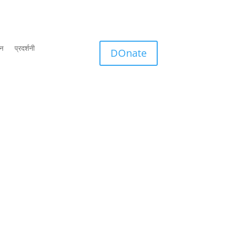
शन
प्रदर्शनी
DOnate
 Bharat Ka Sanskritik Samrajya । Cultural Empire Of