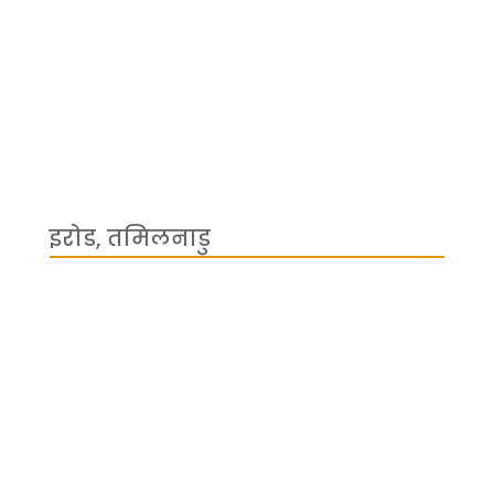
इरोड, तमिलनाडु