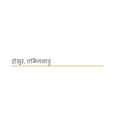
होसुर, तमिलनाडु