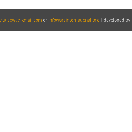
krutisewa@gmail.com
or
info@srsinternational.org
| developed by