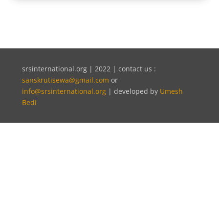
srsinternational.org | 2022 | contact us :
sanskrutisewa@gmail.com
or
info@srsinternational.org
| developed by
Umesh
Bedi