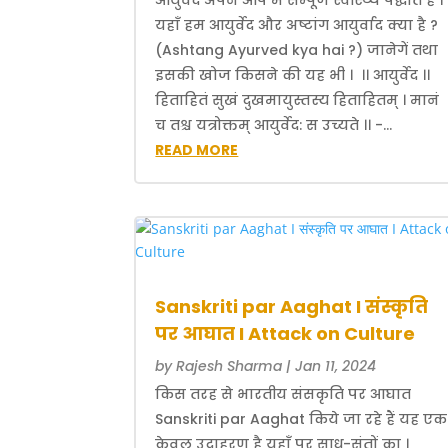
यहाँ हम आयुर्वेद और अष्टांग आयुर्वाद क्या है ?
(Ashtang Ayurved kya hai ?) जानेगें तथा
इसकी खोज किसने की यह भी । ।। आयुर्वेद ।।
हिताहितं सुखं दुखमायुस्तस्य हिताहितम् । मानं
च तश्च यत्रोक्तम् आयुर्वेद: स उच्यते ।। -...
READ MORE
Sanskriti par Aaghat I संस्कृति
पर आघात I Attack on Culture
by
Rajesh Sharma
|
Jan 11, 2024
किस तरह से भारतीय संसकृति पर आघात
Sanskriti par Aaghat किये जा रहे हैं यह एक
केवल उदाहरण है यहाँ पर साधू-संतों का ।